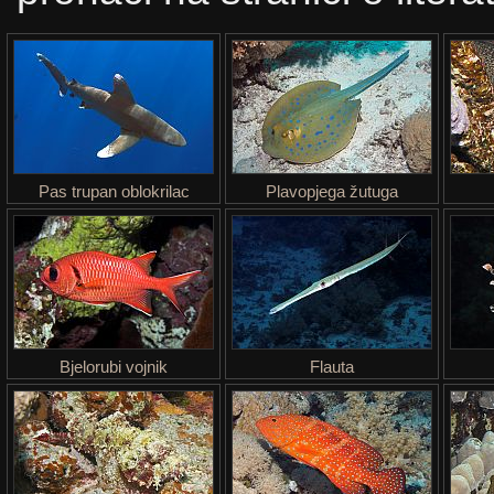
Pas trupan oblokrilac
Plavopjega žutuga
Bjelorubi vojnik
Flauta