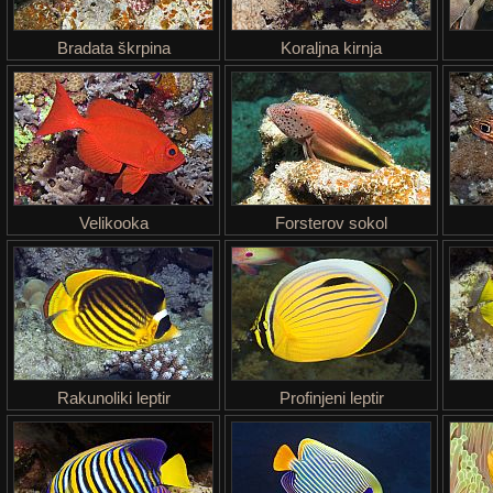
Bradata škrpina
Koraljna kirnja
Velikooka
Forsterov sokol
Rakunoliki leptir
Profinjeni leptir