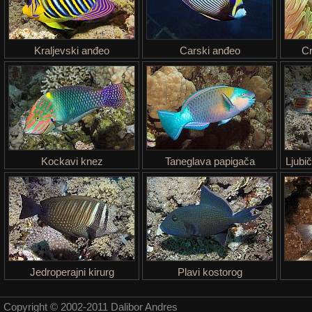
Kraljevski anđeo
Carski anđeo
Cr
Kockavi knez
Taneglava papigača
Ljubi
Jedroperajni kirurg
Plavi kostorog
Copyright © 2002-2011 Dalibor Andres