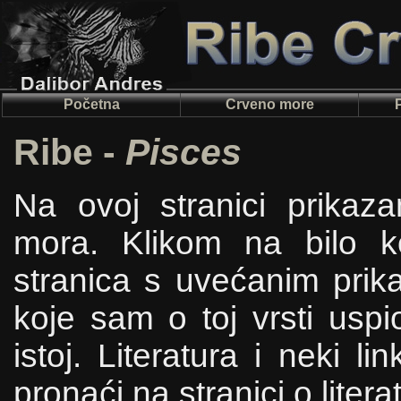
Početna
Crveno more
Ribe -
Pisces
Na ovoj stranici prikaza
mora. Klikom na bilo ko
stranica s uvećanim prika
koje sam o toj vrsti uspio
istoj. Literatura i neki 
pronaći na stranici o literat