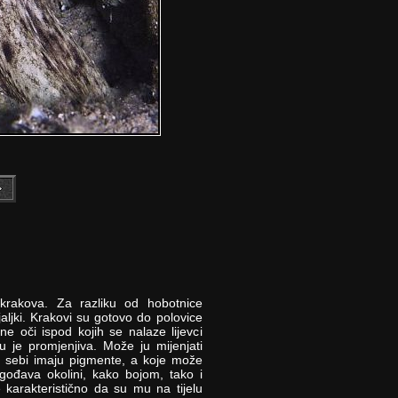
krakova. Za razliku od hobotnice
ljki. Krakovi su gotovo do polovice
e oči ispod kojih se nalaze lijevci
u je promjenjiva. Može ju mijenjati
u sebi imaju pigmente, a koje može
ilagođava okolini, kako bojom, tako i
karakteristično da su mu na tijelu