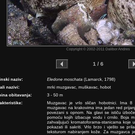
Copyright © 2002-2011 Dalibor Andres
1 / 6
inski naziv:
Eledone moschata
(Lamarck, 1798)
ali nazivi:
mrki muzgavac, muškavac, hobot
ina obitavanja:
3 - 50 m
akteristike:
Muzgavac je vrlo sličan hobotnici. Ima 8 
muzgavac na krakovima ima jedan red prijanja
povezani s opnom. Na glavi se ističu izbočen
pomoću kojih izbacuje vodu i crnilo. Boja m
zahvaljujući kromatoforama-stanicama koje 
pokazati ili sakriti. Vrlo brzo i vješto se pr
teksturom nabiranjem kože. Za muzgavca je 