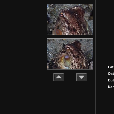
Lat
Ost
Dub
Kar