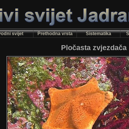
odni svijet
Prethodna vrsta
Sistematika
S
Pločasta zvjezdača