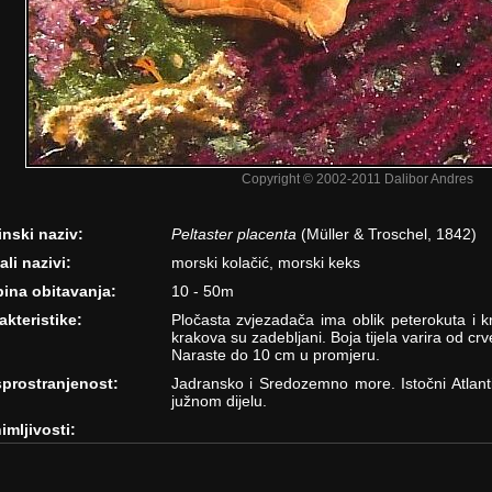
Copyright © 2002-2011 Dalibor Andres
inski naziv:
Peltaster placenta
(Müller & Troschel, 1842)
ali nazivi:
morski kolačić, morski keks
ina obitavanja:
10 - 50m
akteristike:
Pločasta zvjezadača ima oblik peterokuta i kr
krakova su zadebljani. Boja tijela varira od c
Naraste do 10 cm u promjeru.
prostranjenost:
Jadransko i Sredozemno more. Istočni Atlan
južnom dijelu.
imljivosti: