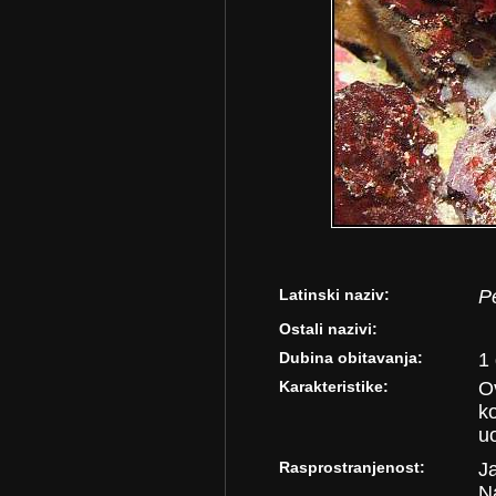
Latinski naziv:
P
Ostali nazivi:
Dubina obitavanja:
1
Karakteristike:
Ov
ko
uo
Rasprostranjenost:
J
Na