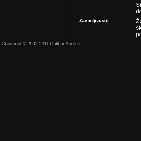
S
do
Zanimljivosti:
Žb
s
po
Copyright © 2002-2011 Dalibor Andres