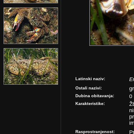
Latinski naziv:
Er
Ostali nazivi:
g
Dubina obitavanja:
0 
Karakteristike:
Žb
ni
p
im
Rasprostranjenost:
P