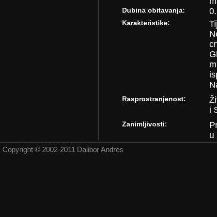
m
Dubina obitavanja:
0.
Karakteristike:
T
N
c
G
m
i
N
Rasprostranjenost:
Ži
i
Zanimljivosti:
Pr
u 
Copyright © 2002-2011 Dalibor Andres