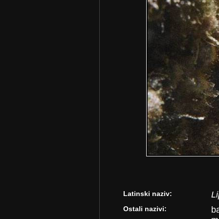
Latinski naziv:
L
Ostali nazivi:
b